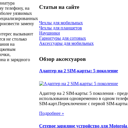
авиатура
Статьи на сайте
му телефону, на
иболее уязвимых
специализированных
Чехлы для мобильных
роизвести замену
Чехлы для планшетов
Наушники
интерес вызывают
Гарнитуры для сотовых
ся не столько
Аксессуары для мобильных
ания на
иджевым
очки,
Обзор аксессуаров
на и зарядного
Адаптер на 2 SIM-карты: 5 поколение
Адаптер на 2 SIM-карты: 5 поколения - пред
использования одновременно в одном телеф
SIM-карт.Переключение с первой SIM-карты.
Подробнее »
Сетевое зарядное устройство для Motorola