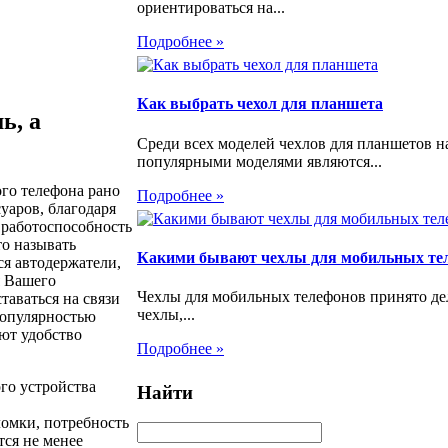
ориентироваться на...
Подробнее »
Как выбрать чехол для планшета
ь, а
Среди всех моделей чехлов для планшетов н
популярными моделями являются...
го телефона рано
Подробнее »
уаров, благодаря
 работоспособность
то называть
Какими бывают чехлы для мобильных те
ся автодержатели,
я Вашего
Чехлы для мобильных телефонов принято де
таваться на связи
чехлы,...
популярностью
ют удобство
Подробнее »
го устройства
Найти
ломки, потребность
тся не менее