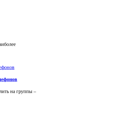
аиболее
лефонов
лить на группы –