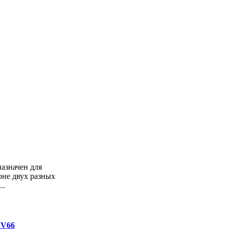
назначен для
оне двух разных
..
 V66